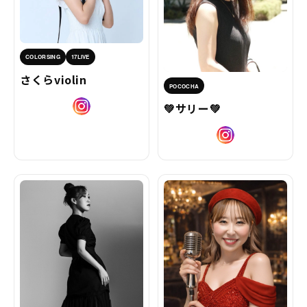
COLORSING
17LIVE
さくらviolin
POCOCHA
💚サリー💚