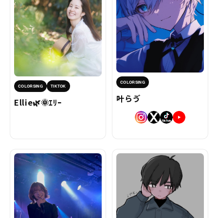
COLORSING
COLORSING
TIKTOK
叶らゔ
Ellie🌿🌞ｴﾘｰ