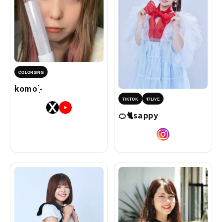
COLORSING
komo ̖́-
TIKTOK
17LIVE
🍊🐈sappy