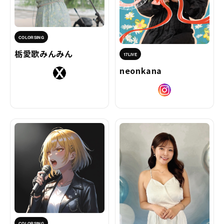
COLORSING
栃愛歌みんみん
17LIVE
neonkana
COLORSING