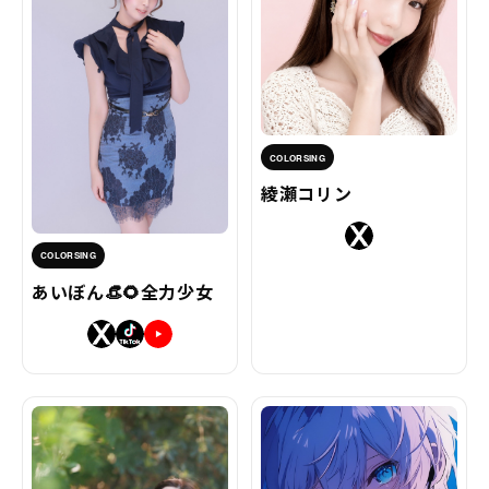
COLORSING
綾瀬コリン
COLORSING
あいぼん👒🌻全力少女