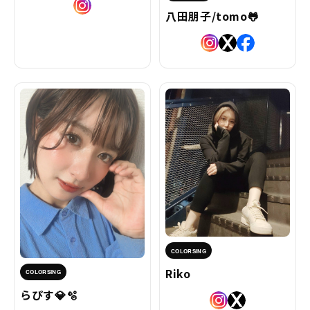
八田朋子/tomo🐸
COLORSING
Riko
COLORSING
らぴす💎🫧