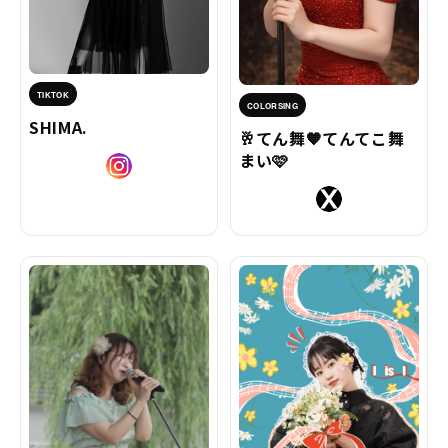
TIKTOK
COLORSING
SHIMA.
🥂てん舞‪‪🧡てんてこ舞
まい🩷