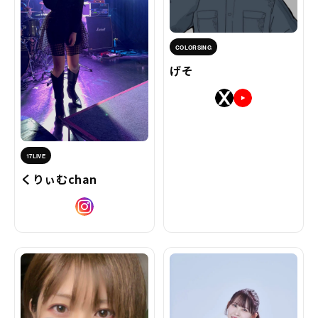
COLORSING
げそ
17LIVE
くりぃむchan