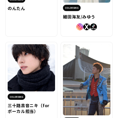
のんたん
COLORSING
細田海友/みゆう
COLORSING
三十路高音ニキ（for
ボーカル担当）