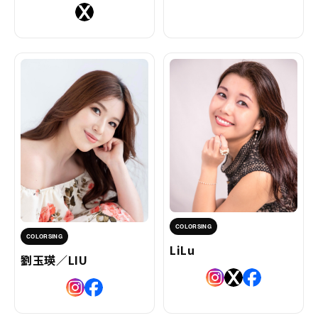
COLORSING
COLORSING
LiLu
劉玉瑛／LIU