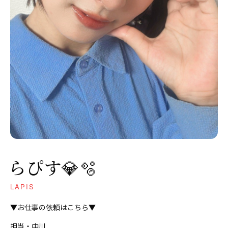
らぴす💎🫧
LAPIS
▼お仕事の依頼はこちら▼
担当・中川