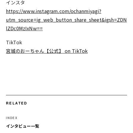
インスタ
https://www.instagram.com/ochanmiyagi?
utm_source=ig_web_button_share_sheet&igsh=ZDN
lZDc0MzIxNw==
TikTok
宮城のおーちゃん【公式】 on TikTok
RELATED
INDEX
インタビュー一覧