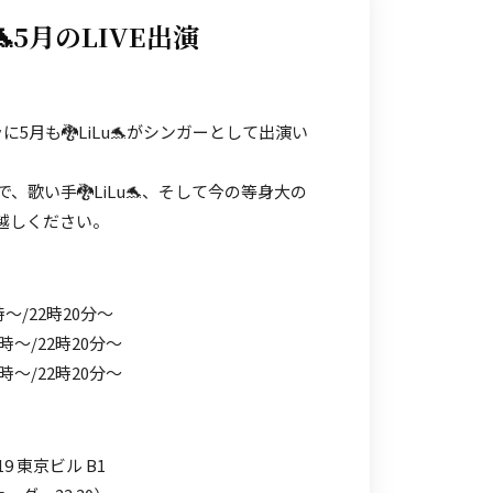
u🐬5月のLIVE出演
に5月も🐉LiLu🐬がシンガーとして出演い
、歌い手🐉LiLu🐬、そして今の等身大の
お越しください。
時〜/22時20分〜
時〜/22時20分〜
時〜/22時20分〜
9 東京ビル B1