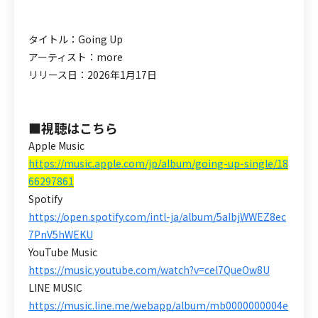
タイトル：Going Up
アーティスト：more
リリース日：2026年1月17日
■視聴はこちら
Apple Music
https://music.apple.com/jp/album/going-up-single/18
66297861
Spotify
https://open.spotify.com/intl-ja/album/5aIbjWWEZ8ec
7PnV5hWEKU
YouTube Music
https://music.youtube.com/watch?v=cel7QueOw8U
LINE MUSIC
https://music.line.me/webapp/album/mb0000000004e