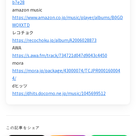
b7e28
amazon music
https://www.amazon.co.jp/music/player/albums/B0GD
WQXXTD
レコチョク
https://recochoku.jp/album/A2006028873
AWA
https://s.awa.fm/track/734721d047d9043c4450
mora
https://mora.jp/package/43000074/TCJPR000160004
4/
dヒッツ
https://dhits.docomo.ne.jp/music/1045699512
この記事をシェア