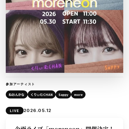
参加アーティスト
ねおんかな
くりぃむCHAN
Sappy
more
2026.05.12
LIVE
企画ライブ「moreneon」開催決定！